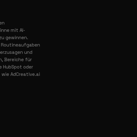
nen
nne mit AI-
 zu gewinnen.
m Routineaufgaben
rherzusagen und
n, Bereiche für
ie HubSpot oder
 wie AdCreative.ai