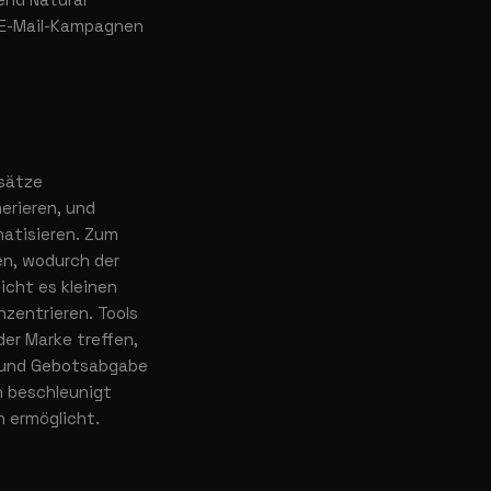
r E-Mail-Kampagnen
nsätze
erieren, und
atisieren. Zum
en, wodurch der
icht es kleinen
zentrieren. Tools
der Marke treffen,
 und Gebotsabgabe
n beschleunigt
 ermöglicht.