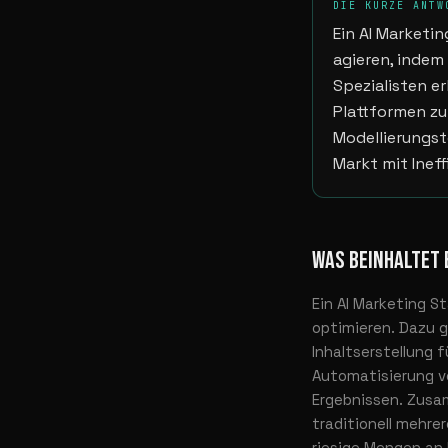
DIE KURZE ANTW
Ein AI Marketi
agieren, indem
Spezialisten e
Plattformen z
Modellierungst
Markt mit Inef
WAS BEINHALTET 
Ein AI Marketing 
optimieren. Dazu g
Inhaltserstellung
Automatisierung vo
Ergebnissen. Zusa
traditionell mehre
riesige Mengen an