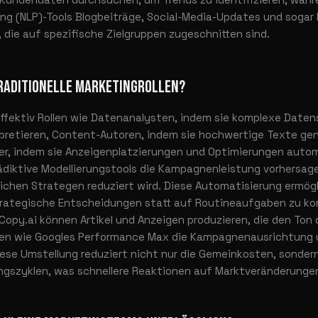
ng (NLP)-Tools Blogbeiträge, Social-Media-Updates und soga
 die auf spezifische Zielgruppen zugeschnitten sind.
TRADITIONELLE MARKETINGROLLEN?
effektiv Rollen wie Datenanalysten, indem sie komplexe Date
pretieren, Content-Autoren, indem sie hochwertige Texte gen
 indem sie Anzeigenplatzierungen und Optimierungen autom
ädiktive Modellierungstools die Kampagnenleistung vorhersag
chen Strategen reduziert wird. Diese Automatisierung ermögl
trategische Entscheidungen statt auf Routineaufgaben zu kon
 Copy.ai können Artikel und Anzeigen produzieren, die den Ton 
men wie Googles Performance Max die Kampagnenausrichtung
ese Umstellung reduziert nicht nur die Gemeinkosten, sonder
ngszyklen, was schnellere Reaktionen auf Marktveränderungen