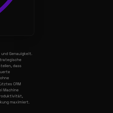
t und Genauigkeit.
strategische
tellen, dass
euerte
 ohne
tütztes CRM
ei Machine
roduktivität,
rkung maximiert.