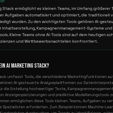
ORT
ng Stack ermöglicht es kleinen Teams, im Umfang größerer 
 er Aufgaben automatisiert und optimiert, die traditionell
rledigt wurden. Zu den wichtigsten Tools gehören AI-gesteu
ur Inhaltserstellung, Kampagnenmanagement-Systeme und 
ools. Kleine Teams ohne AI-Tools sind auf dem heutigen sch
fizienzen und Wettbewerbsnachteilen konfrontiert.
EIN AI MARKETING STACK?
Stack umfasst Tools, die verschiedene Marketingfunktionen a
ehören AI-gesteuerte Analyseplattformen zur Dateninterpretat
 für die Erstellung hochwertiger Texte, Kampagnenmanagemen
n Anzeigenplatzierungen und prädiktive Modellierungstools z
mmen ermöglichen diese Tools kleinen Teams, Aufgaben zu ver
re Spezialisten erforderten. Zum Beispiel können Machine-Lea
 Kundendaten durchsuchen, um Trends zu identifizieren, währ