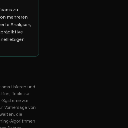
Teams zu
 von mehreren
erte Analysen,
prädiktive
nelllebigen
utomatisieren und
ion, Tools zur
t-Systeme zur
ur Vorhersage von
walten, die
rning-Algorithmen
end Natural