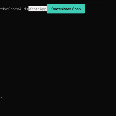
reise
Cases
Audit
WhatsApp
Kostenloser Scan
g
,