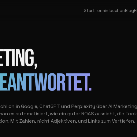
Start
Termin buchen
Blog
P
TING,
BEANTWORTET.
ächlich in Google, ChatGPT und Perplexity über AI Marketin
man es automatisiert, wie ein guter ROAS aussieht, die Tools
on. Mit Zahlen, nicht Adjektiven, und Links zum Vertiefen.