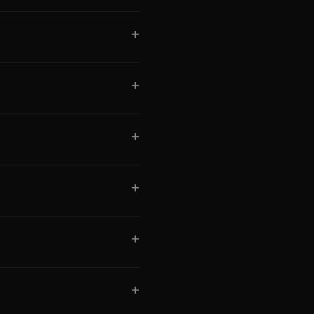
+
+
+
+
+
+