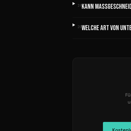
KANN MASSGESCHNEID
19
WELCHE ART VON UNT
20
Fü
u
Kostenl