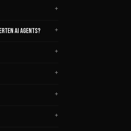
+
+
RTEN AI AGENTS?
+
+
+
+