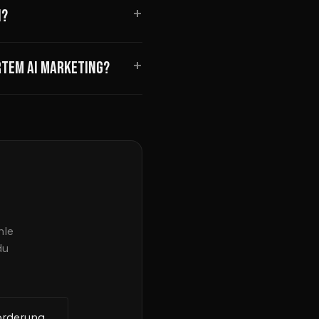
+
?
+
TEM AI MARKETING?
hle
du
orderung