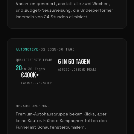
Varianten generiert, anstatt alle zwei Wochen,
und Budget-Neuzuweisung, die Underperformer
innerhalb von 24 Stunden eliminiert.
AUTOMOTIVE
·
Q2 2025
·
30 TAGE
6 in 60 Tagen
QUALIFIZIERTE LEADS
20
in 30 Tagen
ABGESCHLOSSENE DEALS
€400K+
FAHRZEUGVERKÄUFE
HERAUSFORDERUNG
Premium-Autohausgruppe bekam Klicks, aber
keine Käufer. Frühere Kampagnen füllten den
Funnel mit Schaufensterbummlern.