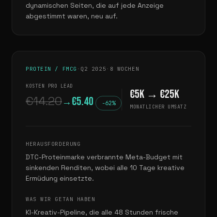
dynamischen Seiten, die auf jede Anzeige
abgestimmt waren, neu auf.
PROTEIN / FMCG
·
Q2 2025
·
8 WOCHEN
KOSTEN PRO LEAD
€5K → €25K
€14.20
€5.40
→
−62%
MONATLICHER UMSATZ
HERAUSFORDERUNG
DTC-Proteinmarke verbrannte Meta-Budget mit
sinkenden Renditen, wobei alle 10 Tage kreative
Ermüdung einsetzte.
WAS WIR GETAN HABEN
KI-Kreativ-Pipeline, die alle 48 Stunden frische