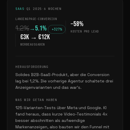
SAAS
·
Q1 2025
·
6 WOCHEN
LANDINGPAGE-CONVERSION
−58%
1.2%
5.1%
→
+327%
KOSTEN PRO LEAD
€3K → €12K
WERBEAUSGABEN
HERAUSFORDERUNG
Solides B2B-SaaS-Produkt, aber die Conversion
lag bei 1,2%. Die vorherige Agentur schaltete drei
Anzeigenvarianten und das war’s.
WAS WIR GETAN HABEN
125-Varianten-Tests über Meta und Google. KI
fand heraus, dass kurze Video-Testimonials 4x
besser abschnitten als aufwendige
Markenanzeigen, also bauten wir den Funnel mit