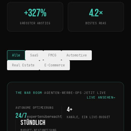
+327%
4.2×
GRÖSSTER ANSTIEG
BESTES ROAS
Alle
SaaS
FMCG
Automotive
Real Estate
E-Commerce
THE WAR ROOM
·
AGENTEN-WERBE-OPS
·
JETZT LIVE
LIVE ANSEHEN
→
4+
AUTONOME OPTIMIERUNG
24/7
expertenüberwacht
KANÄLE, EIN LIVE-BUDGET
Stündlich
BUDGET-NEUZUWEISUNG