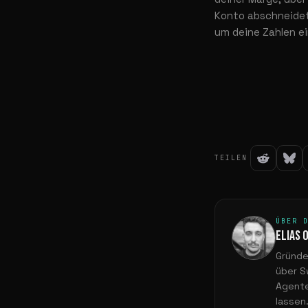
Konto abschneidet 
um deine Zahlen e
TEILEN
ÜBER 
ELIAS 
Gründe
über S
Agente
lassen