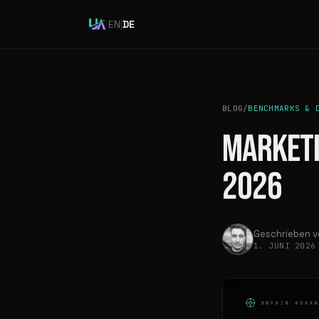
EN
|
DE
BLOG
/
BENCHMARKS & 
MARKETI
2026
Geschrieben 
1. JUNI 202