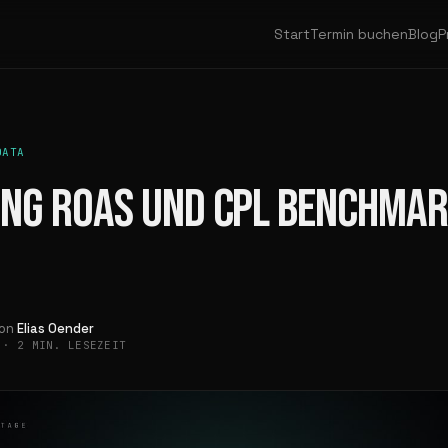
Start
Termin buchen
Blog
P
DATA
NG ROAS UND CPL BENCHMAR
von
Elias Oender
6
·
2 MIN. LESEZEIT