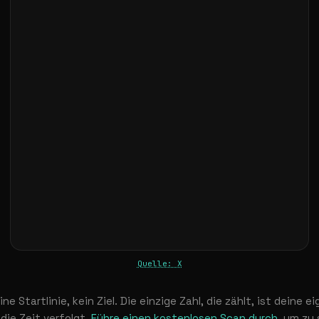
Quelle: X
e Startlinie, kein Ziel. Die einzige Zahl, die zählt, ist deine
die Zeit verfolgt.
Führe einen kostenlosen Scan durch
, um zu