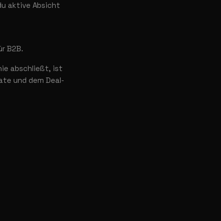
du aktive Absicht
ür B2B.
nie abschließt, ist
srate und dem Deal-