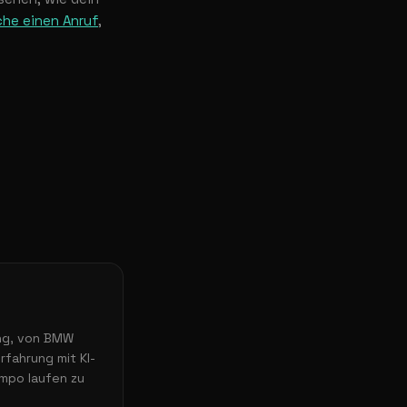
he einen Anruf
,
ing, von BMW
rfahrung mit KI-
empo laufen zu