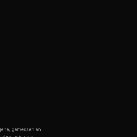
 eigene, gemessen an
 sehen, wie dein