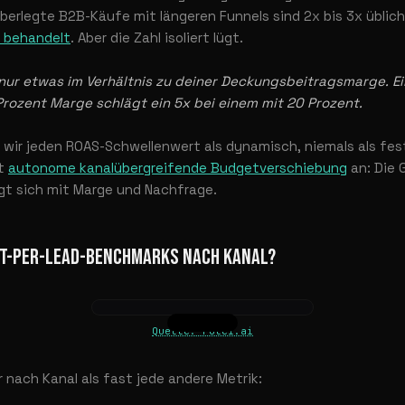
überlegte B2B-Käufe mit längeren Funnels sind 2x bis 3x üblic
r behandelt
. Aber die Zahl isoliert lügt.
ur etwas im Verhältnis zu deiner Deckungsbeitragsmarge. Ei
Prozent Marge schlägt ein 5x bei einem mit 20 Prozent.
wir jeden ROAS-Schwellenwert als dynamisch, niemals als fes
bt
autonome kanalübergreifende Budgetverschiebung
an: Die 
gt sich mit Marge und Nachfrage.
ST-PER-LEAD-BENCHMARKS NACH KANAL?
Quelle: rule1.ai
r nach Kanal als fast jede andere Metrik: