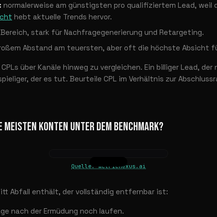
:
normalerweise am günstigsten pro qualifiziertem Lead, weil 
icht
hebt aktuelle Trends hervor.
 Bereich, stark für Nachfragegenerierung und Retargeting.
roßem Abstand am teuersten, aber oft die höchste Absicht f
e CPLs über Kanäle hinweg zu vergleichen. Ein billiger Lead, der 
spieliger, der es tut. Beurteile CPL im Verhältnis zur Abschlus
IE MEISTEN KONTEN UNTER DEM BENCHMARK?
Quelle: metricnexus.ai
tt Abfall enthält, der vollständig entfernbar ist:
Tage nach der Ermüdung noch laufen.