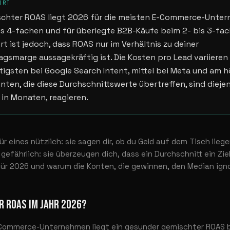
ORT
schter ROAS liegt 2026 für die meisten E-Commerce-Unte
s 4-fachen und für überlegte B2B-Käufe beim 2- bis 3-fac
t ist jedoch, dass ROAS nur im Verhältnis zu deiner
gsmarge aussagekräftig ist. Die Kosten pro Lead variieren 
tigsten bei Google Search Intent, mittel bei Meta und am 
onten, die diese Durchschnittswerte übertreffen, sind diejen
 in Monaten, reagieren.
 eines nützlich: sie sagen dir, ob du Geld auf dem Tisch liegen
efährlich: sie überzeugen dich, dass ein Durchschnitt ein Ziel 
für 2026 und warum die Konten, die gewinnen, den Median igno
R ROAS IM JAHR 2026?
-Commerce-Unternehmen liegt ein gesunder gemischter ROAS 