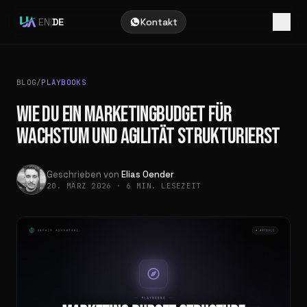
EN
|
DE
Kontakt
BLOG
/
PLAYBOOKS
WIE DU EIN MARKETINGBUDGET FÜR
WACHSTUM UND AGILITÄT STRUKTURIERST
Geschrieben von
Elias Oender
20. MÄRZ 2026
·
6 MIN. LESEZEIT