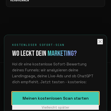
KOSTENLOSER SOFORT-SCAN
WO LECKT DEIN
MARKETING?
Hol dir eine kostenlose Sofort-Bewertung
deines Funnels: wir analysieren deine
Landingpage, deine Live-Ads und ob ChatGPT
dich empfiehlt. Jetzt testen - kostenlos:
LinkedIn
hello@unfair.at
Showcase
Über uns
FAQ
Datenschutz
Impressum
Meinen kostenlosen Scan starten
WIR FINDEN, WO DEIN MARKETING LECKT. DANN BAUEN WIR DIE
Vielleicht später